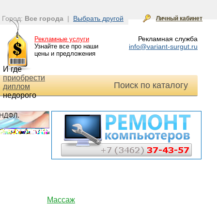
Город:
Все города
|
Выбрать другой
Личный кабинет
Рекламная служба
Рекламные услуги
Узнайте все про наши
info@variant-surgut.ru
цены и предложения
И где
приобрести
Поиск по каталогу
диплом
недорого
Массаж