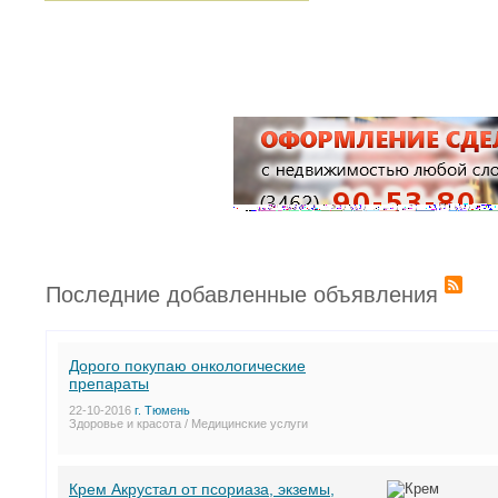
Последние добавленные объявления
Дорого покупаю онкологические
препараты
22-10-2016
г. Тюмень
Здоровье и красота / Медицинские услуги
Крем Акрустал от псориаза, экземы,