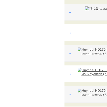
→
→
→
→
→