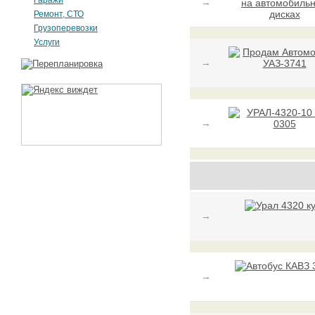
Гаражи
→
Ремонт, СТО
Грузоперевозки
Услуги
→
→
→
→