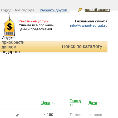
Город:
Все города
|
Выбрать другой
Личный кабинет
Рекламная служба
Рекламные услуги
Узнайте все про наши
info@variant-surgut.ru
цены и предложения
И где
приобрести
Поиск по каталогу
диплом
недорого
Город
Цена
↑↓
Дата
↑↓
↑↓
4 190
Тюмень
сегодня