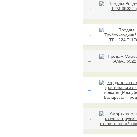
→
→
→
→
→