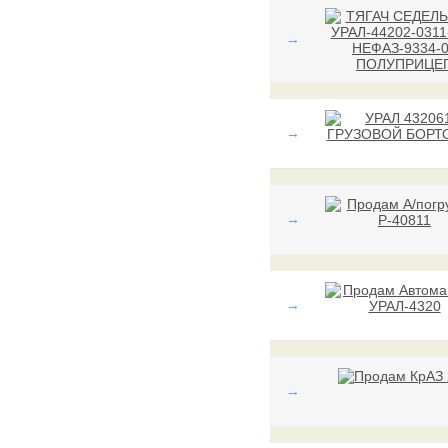
→
→
→
→
→