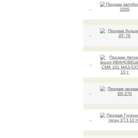
→
→
→
→
→