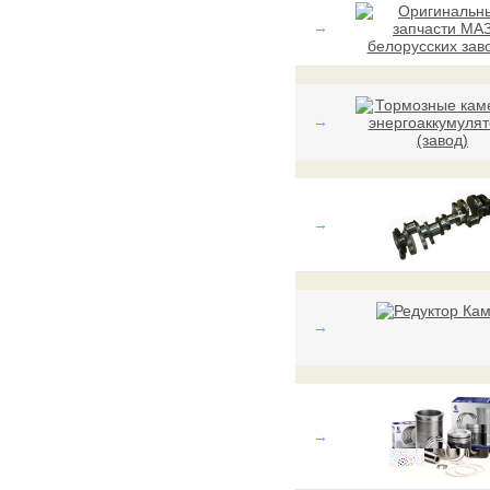
→
→
→
→
→