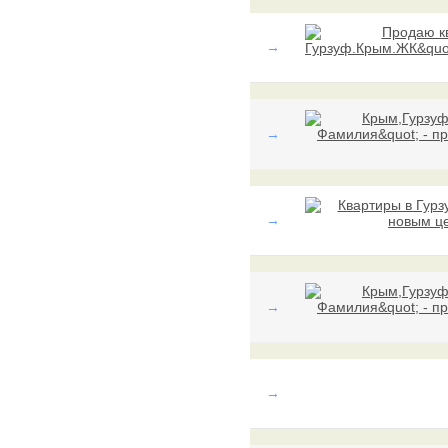
→
→
→
→
→