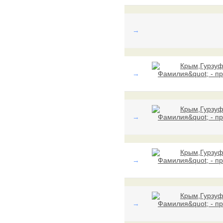
→
→
→
→
→