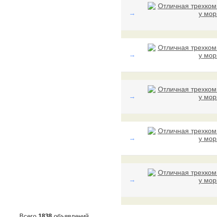
→
→
→
→
→
Всего
1838
объявлений.