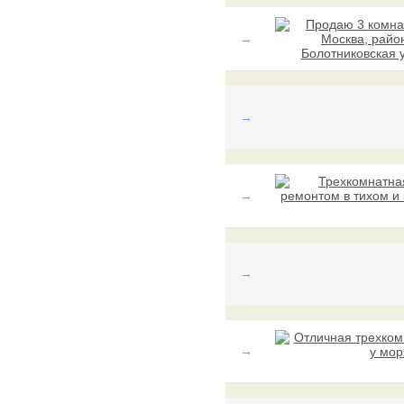
→
→
→
→
→