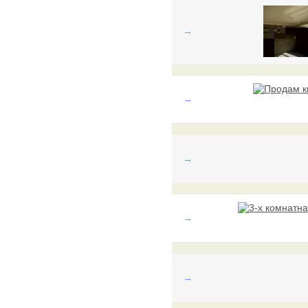
→
→
→
→
→