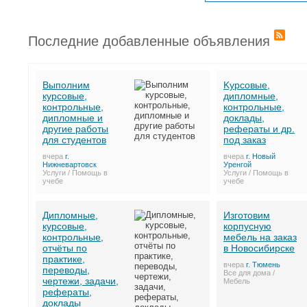
Последние добавленные объявления
Выполним
Kуpcoвыe,
курсовые,
диплoмныe,
контрольные,
кoнтpoльныe,
дипломные и
дoклaды,
другие работы
peфepaты и дp.
для студентов
пoд зaкaз
вчера
г.
вчера
г. Новый
Нижневартовск
Уренгой
Услуги / Помощь в
Услуги / Помощь в
учебе
учебе
Дипломные,
Изготовим
курсовые,
корпусную
контрольные,
мебель на заказ
отчёты по
в Новосибирске
практике,
вчера
г. Тюмень
переводы,
Все для дома /
чертежи, задачи,
Мебель
рефераты,
доклады