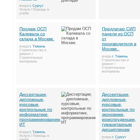
вчера
г. Сургут
Услуги / Помощь в
учебе
Продам ОСП
Предлагаю СИП
Калевала со
панели из ОСП
склада в Москве.
от
производителя в
вчера
г. Тюмень
Москве..
Строительство и
ремонт /
вчера
г. Тюмень
Строительные
Строительство и
материалы
ремонт /
Строительные
материалы
Диссертации,
Диссертации,
дипломные,
дипломные,
курсовые,
курсовые,
контрольные по
контрольные по
информатике,
экономике,
программированию,
юриспруденции,
ИТ
гуманитарным
дисциплинам
вчера
г. Тюмень
Услуги / Помощь в
вчера
г. Сургут
учебе