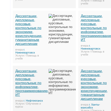
Услуги / Помощь в
учебе
Диссертации,
Диссертации,
дипломные,
дипломные,
курсовые,
курсовые,
контрольные по
контрольные по
экономике,
информатике,
юриспруденции,
программировани
гуманитарным
ИТ
дисциплинам
вчера
г.
Нижневартовск
вчера
г.
Услуги / Помощь в
Нижневартовск
учебе
Услуги / Помощь в
учебе
Диссертации,
Диссертации,
дипломные,
дипломные,
курсовые,
курсовые,
контрольные по
контрольные по
информатике,
экономике,
программированию,
юриспруденции,
ИТ
гуманитарным
дисциплинам
вчера
г. Нефтеюганск
Услуги / Обучение и
вчера
г. Ханты-
курсы
мансийск
Услуги / Помощь в