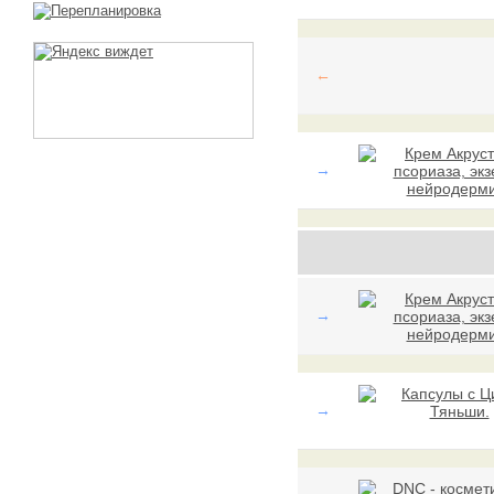
←
→
→
→