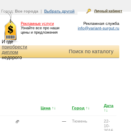
Город:
Все города
|
Выбрать другой
Личный кабинет
Рекламная служба
Рекламные услуги
Узнайте все про наши
info@variant-surgut.ru
цены и предложения
И где
приобрести
Поиск по каталогу
диплом
недорого
Дата
Цена
↑↓
Город
↑↓
↑↓
—
Тюмень
22-
10-
2016