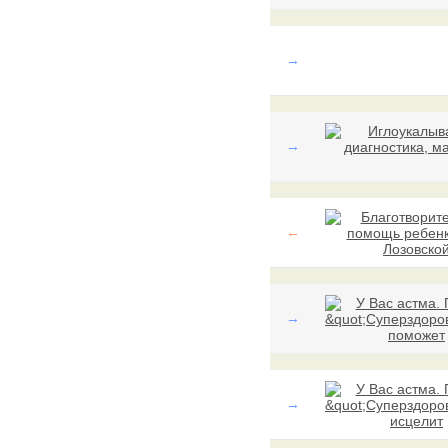
→
→
←
→
→