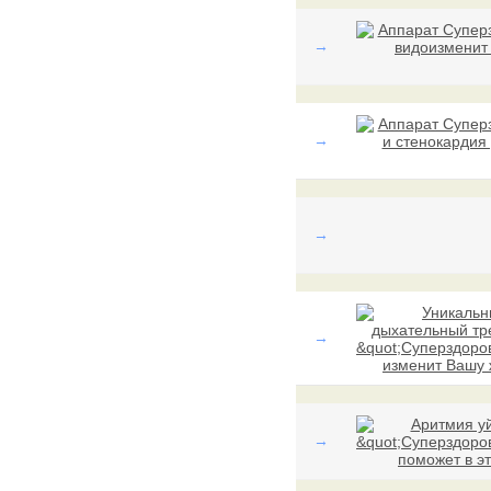
→
→
→
→
→