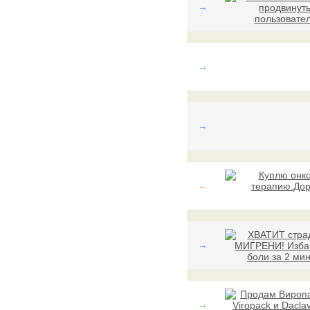
→
→
→
←
→
→