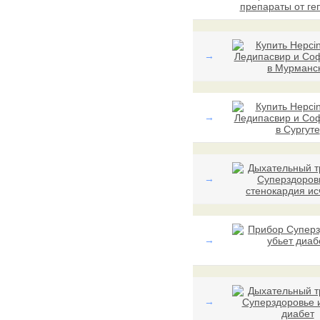
→
→
→
→
→