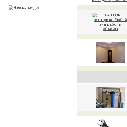
→
→
→