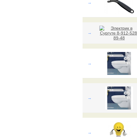
→
→
→
→
→