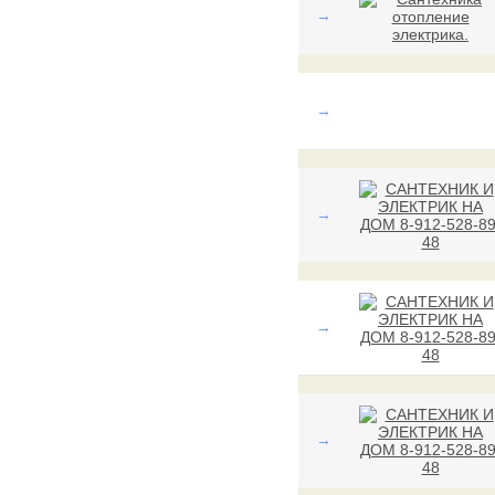
→
→
→
→
→