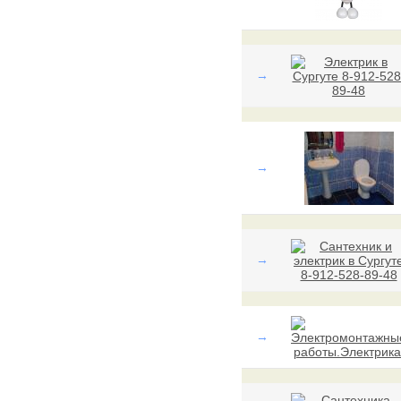
→
→
→
→