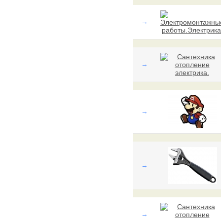
→
→
→
→
→