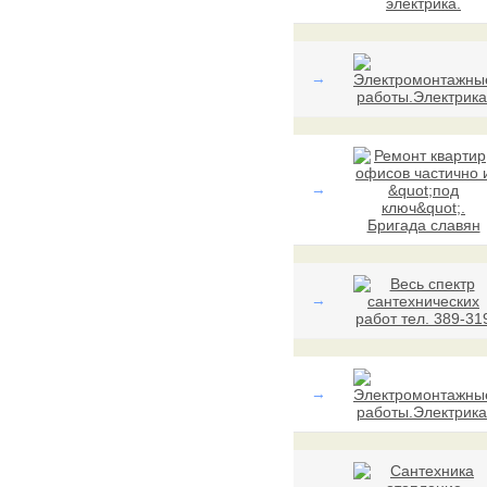
→
→
→
→