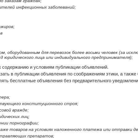
о заказам граждан;
дителей инфекционных заболеваний;
жиров;
ов
, оборудованным для перевозок более восьми человек (за исклю
д юридического лица или индивидуального предпринимателя);
к содержанию и условиям публикации объявлений.
зать в публикации объявления по соображениям этики, а также 
алять бесплатные объявления без предварительного уведомлени
тера;
ствующего конституционного строя;
совой вражде;
дических лиц;
нении порнографии;
одаже товаров на условиях наложенного платежа или отправки д
 отравляющих препаратов;