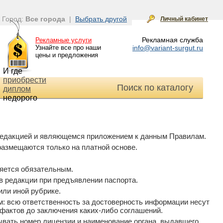
Город:
Все города
|
Выбрать другой
Личный кабинет
Рекламная служба
Рекламные услуги
Узнайте все про наши
info@variant-surgut.ru
цены и предложения
И где
приобрести
Поиск по каталогу
диплом
недорого
 редакцией и являющемся приложением к данным Правилам.
азмещаются только на платной основе.
ляется обязательным.
 редакции при предъявлении паспорта.
или иной рубрике.
: всю ответственность за достоверность информации несут
фактов до заключения каких-либо соглашений.
ывать номер лицензии и наименование органа, выдавшего