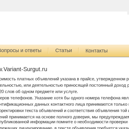
Вопросы и ответы
Статьи
Контакты
Variant-Surgut.ru
оимость платных объявлений указана в прайсе, утвержденном
льностью, или деятельностью приносящей постоянный доход р
0 слов об одном предмете или услуге.
еров телефонов. Указание хотя бы одного номера телефона яв
нтификационных данных контактного лица принимаются только в
ректировки текста объявлений и соответствия объявления той 
ний принимается на основе полного доверия, мы предупреждаем
опубликованной информации помните о необходимости проверки 
лежащих лицензированию, в тексте объявления требуется указ