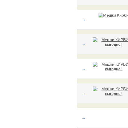
→
→
→
→
→