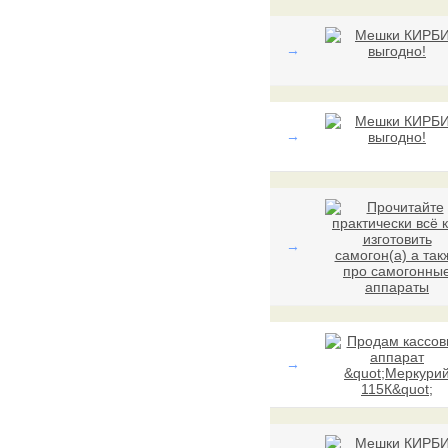
→
→
→
→