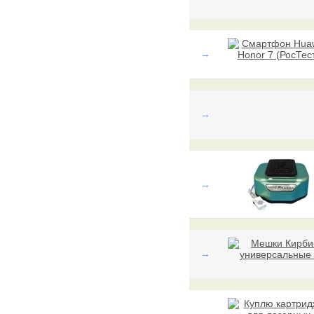
→
→
→
→