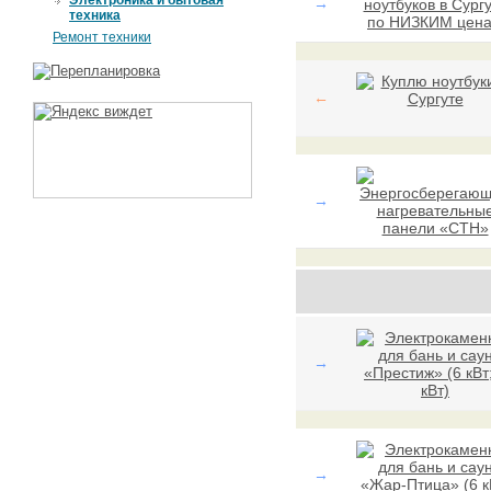
Электроника и бытовая
→
техника
Ремонт техники
←
→
→
→