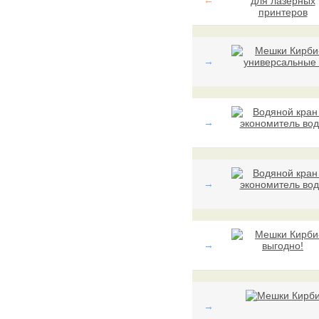
←
→
→
→
→
→