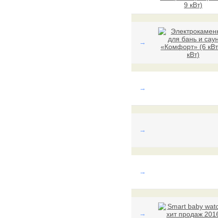
→
→
→
→
→