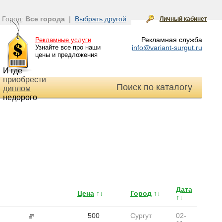
Город:
Все города
|
Выбрать другой
Личный кабинет
Рекламная служба
Рекламные услуги
Узнайте все про наши
info@variant-surgut.ru
цены и предложения
И где
приобрести
Поиск по каталогу
диплом
недорого
Дата
Цена
↑↓
Город
↑↓
↑↓
500
Сургут
02-