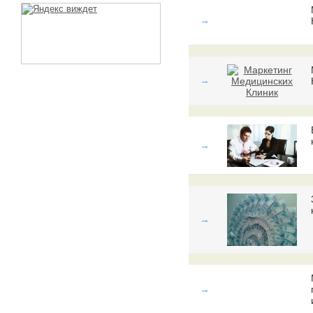
→
→
→
→
→