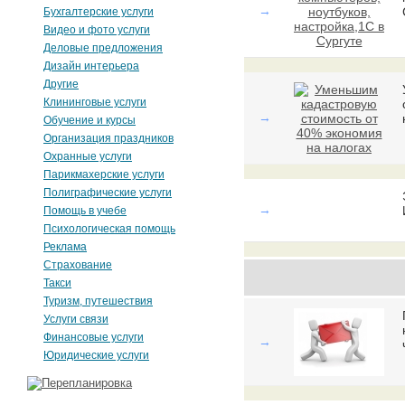
→
Бухгалтерские услуги
Видео и фото услуги
Деловые предложения
Дизайн интерьера
Другие
Клининговые услуги
→
Обучение и курсы
Организация праздников
Охранные услуги
Парикмахерские услуги
Полиграфические услуги
→
Помощь в учебе
Психологическая помощь
Реклама
Страхование
Такси
Туризм, путешествия
Услуги связи
Финансовые услуги
→
Юридические услуги