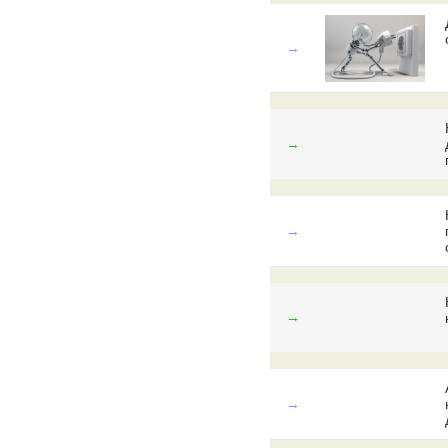
→
→
→
→
→