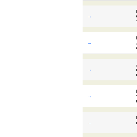
→
→
→
→
←