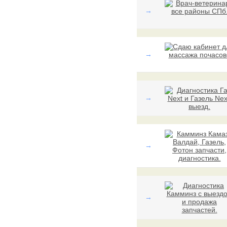
→
→
→
→
→