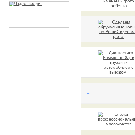
→
→
→
→