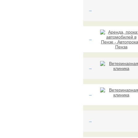
→
→
→
→
→