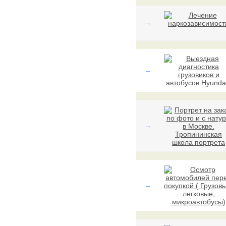
→
→
→
→