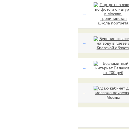
→
→
→
→
→