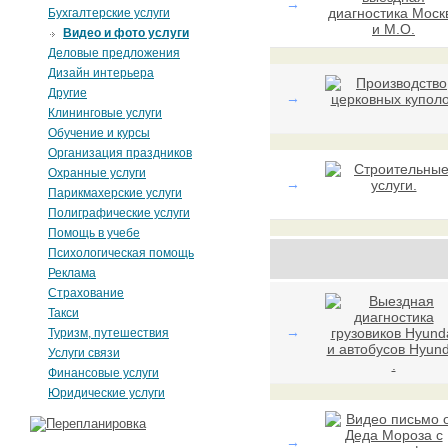
→
Бухгалтерские услуги
Видео и фото услуги
Деловые предложения
Дизайн интерьера
Другие
→
Клининговые услуги
Обучение и курсы
Организация праздников
Охранные услуги
→
Парикмахерские услуги
Полиграфические услуги
Помощь в учебе
Психологическая помощь
Реклама
Страхование
Такси
→
Туризм, путешествия
Услуги связи
Финансовые услуги
Юридические услуги
→